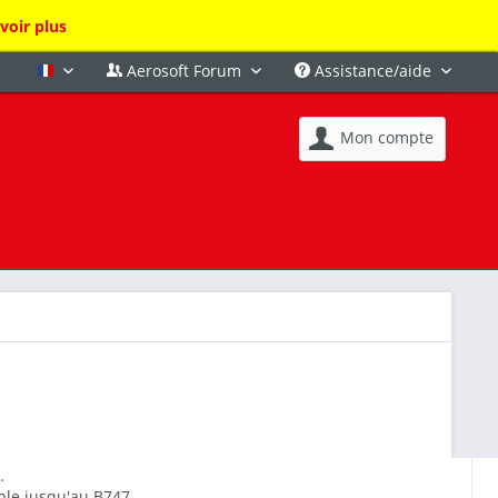
voir plus
Aerosoft Forum
Assistance/aide
Français
Mon compte
.
able jusqu'au B747