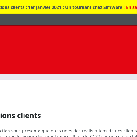
ions clients : 1er janvier 2021 : Un tournant chez SimWare !
En sa
ions clients
ction vous présente quelques unes des réalistations de nos clients
urrez y découvrir des simulateurs allant du C172 sur un coin de t