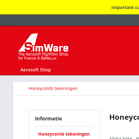
Important cu
Aerosoft Shop
Honeycomb tekeningen
Honeyc
Informatie
Honeycomb tekeningen
Alpha Yoke